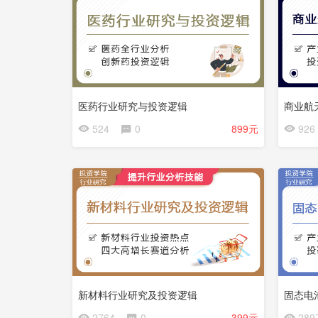
医药行业研究与投资逻辑
商业航
会
会
524
0
899元
926
员
员
免
免
费
费
新材料行业研究及投资逻辑
固态电
会
会
2764
0
399元
289