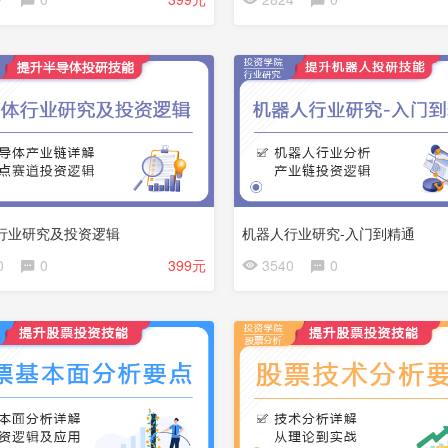
员
免
费
行业研究及投资逻辑
机器人行业研究-入门到精通
会
0
0
399元
3540
0
员
免
费