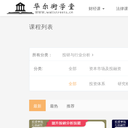
财经课
法律课
课程列表
所有分类：
投研与行业分析
分类:
全部
资本市场及投融资
全部
投资体系
研究
会
会
员
员
最新
最热
推荐
免
免
费
费