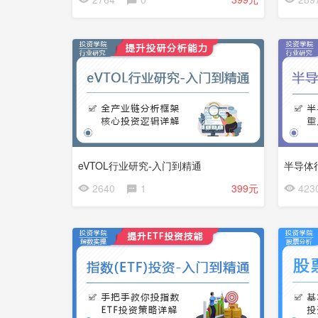
员
员
免
免
费
费
eVTOL行业研究-入门到精通
半导体
会
会
2640
1
399元
423
员
员
免
免
费
费