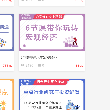
员
免
费
6节课带你玩转宏观经济
会
599元
2490
0
99元
员
更
免
新
费
中