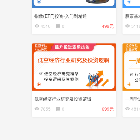
指数(ETF)投资-入门到精通
股票基
会
会
4510
0
499元
511
员
员
免
免
费
费
低空经济行业研究及投资逻辑
一周学
7855
0
699元
481