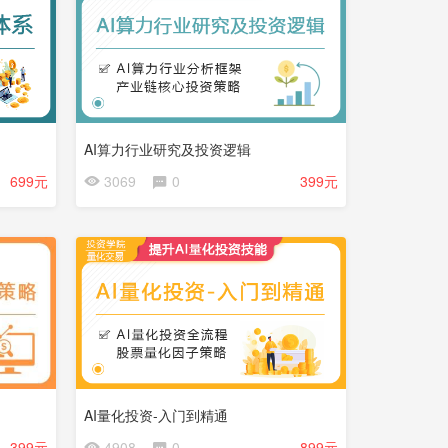
AI算力行业研究及投资逻辑
会
699元
3069
0
399元
员
免
费
AI量化投资-入门到精通
会
399元
4908
0
899元