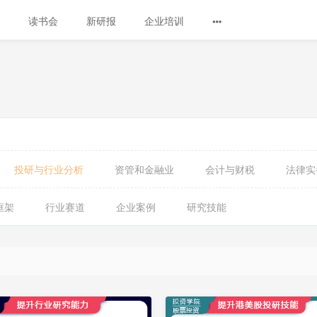
读书会
新研报
企业培训
投研与行业分析
资管和金融业
会计与财税
法律实
框架
行业赛道
企业案例
研究技能
会
员
免
费