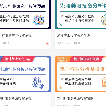
天行业研究与投资逻辑
港股美股投资分析体系
会
1
399元
1482
0
员
免
费
池行业分析及投资逻辑
热门行业分析及投资策略
会
7
0
399元
2824
0