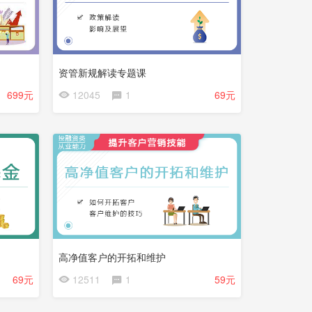
资管新规解读专题课
会
699元
12045
1
69元
员
免
费
试
看
高净值客户的开拓和维护
69元
12511
1
59元