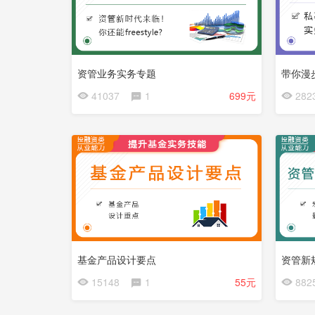
资管业务实务专题
带你漫
会
会
41037
1
699元
282
员
员
已
免
免
完
费
费
结
试
看
基金产品设计要点
资管新
15148
1
55元
882