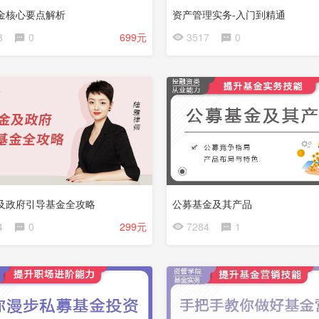
金核心要点解析
资产管理实务-入门到精通
会
8
0
699元
3517
0
员
已
免
完
费
结
试
看
及政府引导基金全攻略
公募基金及其产品
会
4
0
299元
7284
1
员
免
费