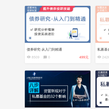
费
费
试
看
债券研究-从入门到精通
私募基
会
会
8509
0
499元
242
员
员
免
免
费
费
试
看