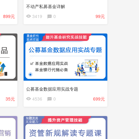
不动产私募基金详解
会
899元
3419
0
99元
员
免
费
公募基金数据应用实战专题
会
35元
4536
0
699元
员
免
费
试
看