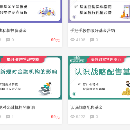
步私募投资基金
手把手教你做好基金营销
会
3
0
99元
4108
0
员
免
费
试
看
规对金融机构的影响
认识战略配售基金
5
1
99元
9222
0