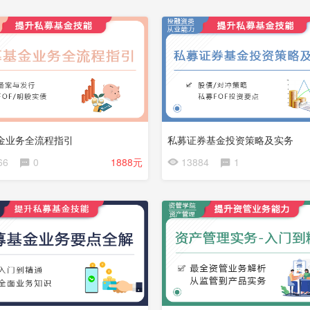
完
费
结
试
看
金业务全流程指引
私募证券基金投资策略及实务
会
66
0
1888元
13884
1
员
免
费