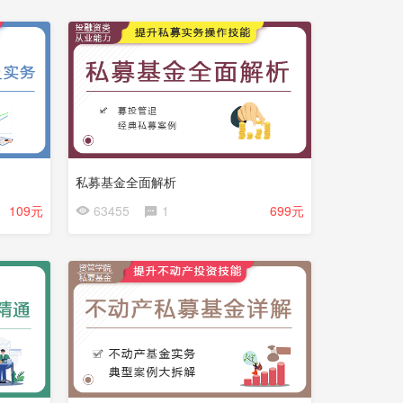
费
试
看
私募基金全面解析
会
109元
63455
1
699元
员
免
费