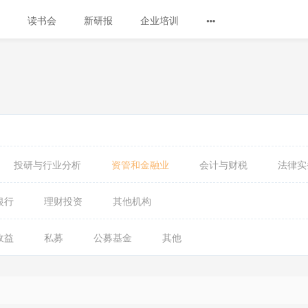
读书会
新研报
企业培训
投研与行业分析
资管和金融业
会计与财税
法律实
银行
理财投资
其他机构
收益
私募
公募基金
其他
会
员
已
免