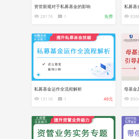
资管新规对于私募基金的影响
私募基
会
会
28176
1
免费
838
员
员
免
免
费
费
试
看
私募基金运作全流程解析
母基金
会
会
13116
1
49元
850
员
员
免
免
费
费
试
看