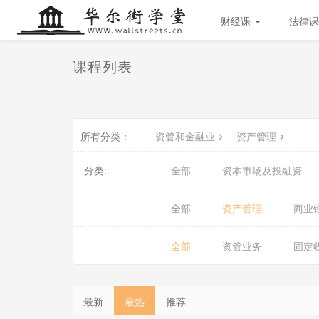
财经课
法律课
课程列表
所有分类：
资管和金融业
资产管理
分类:
全部
资本市场及投融资
全部
资产管理
商业
全部
资管业务
固定
会
会
员
员
最新
最热
推荐
免
免